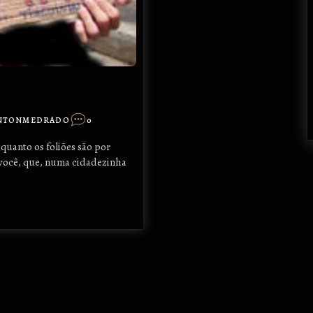
NTONMEDRADO
0
quanto os foliões são por
 você, que, numa cidadezinha