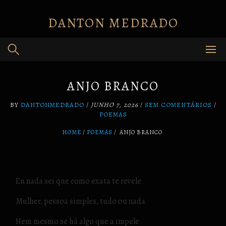
Skip
to
DANTON MEDRADO
content
ANJO BRANCO
BY
DANTONMEDRADO
/
JUNHO 7, 2026
/
SEM COMENTÁRIOS
/
POEMAS
HOME
POEMAS
/
ANJO BRANCO
Eu nada sei que como exata te revele
Mulher, pessoa simples, tudo ou nada
Nem mesmo se há algo que a impele