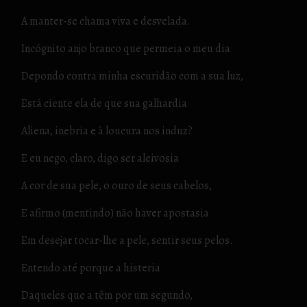
A manter-se chama viva e desvelada.
Incógnito anjo branco que permeia o meu dia
Depondo contra minha escuridão com a sua luz,
Está ciente ela de que sua galhardia
Aliena, inebria e à loucura nos induz?
E eu nego, claro, digo ser aleivosia
A cor de sua pele, o ouro de seus cabelos,
E afirmo (mentindo) não haver apostasia
Em desejar tocar-lhe a pele, sentir seus pelos.
Entendo até porque a histeria
Daqueles que a têm por um segundo,