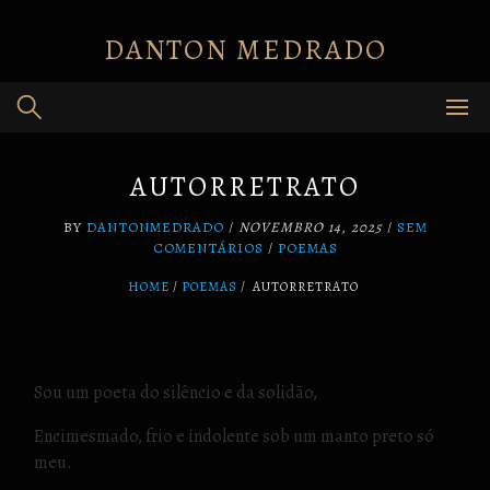
Skip
to
DANTON MEDRADO
content
AUTORRETRATO
BY
DANTONMEDRADO
/
NOVEMBRO 14, 2025
/
SEM
COMENTÁRIOS
/
POEMAS
HOME
POEMAS
/
AUTORRETRATO
Sou um poeta do silêncio e da solidão,
Encimesmado, frio e indolente sob um manto preto só
meu.