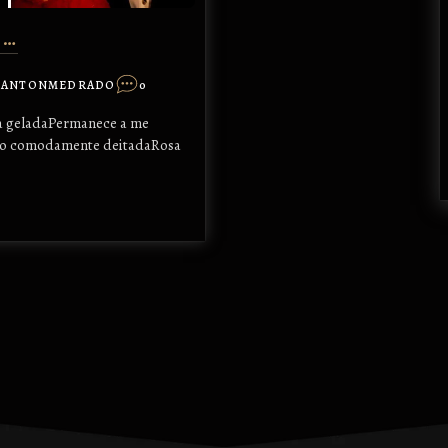
E…
DANTONMEDRADO
0
lma geladaPermanece a me
ado comodamente deitadaRosa