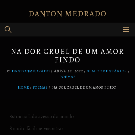
Skip
to
DANTON MEDRADO
content
NA DOR CRUEL DE UM AMOR
FINDO
BY
DANTONMEDRADO
/
ABRIL 28, 2022
/
SEM COMENTÁRIOS
/
POEMAS
HOME
POEMAS
/
NA DOR CRUEL DE UM AMOR FINDO
Estou no lado avesso do mundo
É muito fácil me encontrar